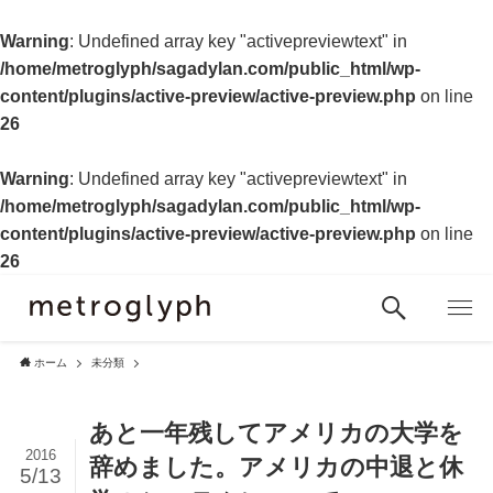
Warning
: Undefined array key "activepreviewtext" in
/home/metroglyph/sagadylan.com/public_html/wp-
content/plugins/active-preview/active-preview.php
on line
26
Warning
: Undefined array key "activepreviewtext" in
/home/metroglyph/sagadylan.com/public_html/wp-
content/plugins/active-preview/active-preview.php
on line
26
ホーム
未分類
あと一年残してアメリカの大学を
2016
辞めました。アメリカの中退と休
5/13