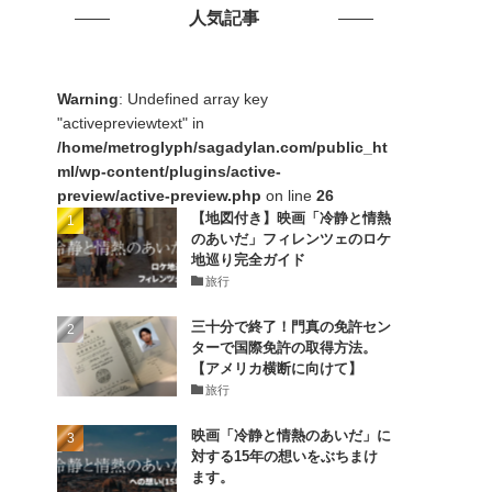
人気記事
Warning
: Undefined array key
"activepreviewtext" in
/home/metroglyph/sagadylan.com/public_ht
ml/wp-content/plugins/active-
preview/active-preview.php
on line
26
【地図付き】映画「冷静と情熱
のあいだ」フィレンツェのロケ
地巡り完全ガイド
旅行
三十分で終了！門真の免許セン
ターで国際免許の取得方法。
【アメリカ横断に向けて】
旅行
映画「冷静と情熱のあいだ」に
対する15年の想いをぶちまけ
ます。