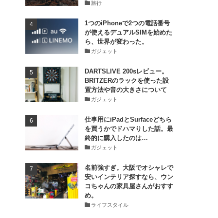
旅行
1つのiPhoneで2つの電話番号
が使えるデュアルSIMを始めた
ら、世界が変わった。
ガジェット
DARTSLIVE 200sレビュー。
BRITZERのラックを使った設
置方法や音の大きさについて
ガジェット
仕事用にiPadとSurfaceどちら
を買うかでドハマりした話。最
終的に購入したのは…
ガジェット
名前強すぎ。大阪でオシャレで
安いインテリア探すなら、ウン
コちゃんの家具屋さんがおすす
め。
ライフスタイル