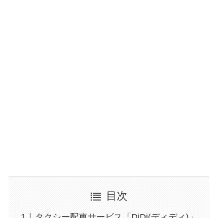
目次
タクシー配車サービス「DiDi(ディディ)」