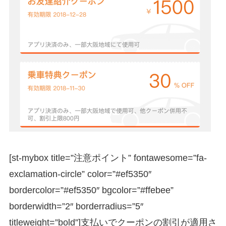
[st-mybox title=”注意ポイント” fontawesome=”fa-
exclamation-circle” color=”#ef5350″
bordercolor=”#ef5350″ bgcolor=”#ffebee”
borderwidth=”2″ borderradius=”5″
titleweight=”bold”]支払いでクーポンの割引が適用さ