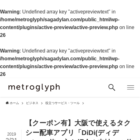
Warning
: Undefined array key "activepreviewtext" in
/home/metroglyph/sagadylan.com/public_html/wp-
content/plugins/active-preview/active-preview.php
on line
26
Warning
: Undefined array key "activepreviewtext" in
/home/metroglyph/sagadylan.com/public_html/wp-
content/plugins/active-preview/active-preview.php
on line
26
ホーム
ビジネス
役立つサービス・ツール
【クーポン有】大阪で使えるタク
シー配車アプリ「DiDi(ディデ
2019