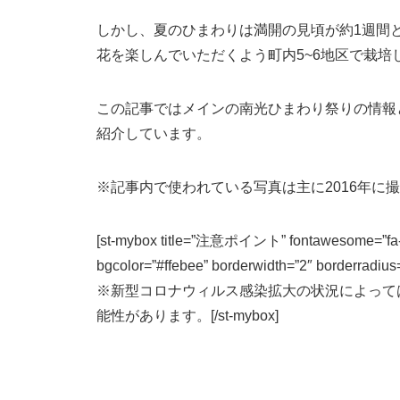
しかし、夏のひまわりは満開の見頃が約1週間
花を楽しんでいただくよう町内5~6地区で栽培
この記事ではメインの南光ひまわり祭りの情報
紹介しています。
※記事内で使われている写真は主に2016年に
[st-mybox title=”注意ポイント” fontawesome=”fa-exc
bgcolor=”#ffebee” borderwidth=”2″ borderradius=”
※新型コロナウィルス感染拡大の状況によって
能性があります。[/st-mybox]