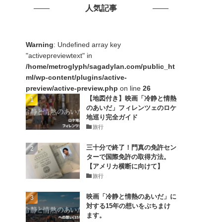
人気記事
Warning
: Undefined array key
"activepreviewtext" in
/home/metroglyph/sagadylan.com/public_ht
ml/wp-content/plugins/active-
preview/active-preview.php
on line
26
【地図付き】映画「冷静と情熱
のあいだ」フィレンツェのロケ
地巡り完全ガイド
旅行
三十分で終了！門真の免許セン
ターで国際免許の取得方法。
【アメリカ横断に向けて】
旅行
映画「冷静と情熱のあいだ」に
対する15年の想いをぶちまけ
ます。