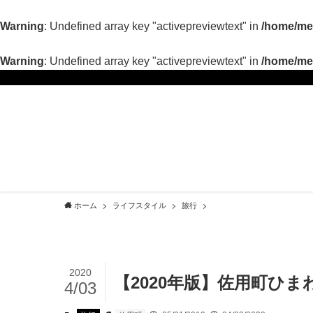
Warning
: Undefined array key "activepreviewtext" in
/home/met
Warning
: Undefined array key "activepreviewtext" in
/home/met
ホーム
ライフスタイル
旅行
2020
【2020年版】佐用町ひ
4/03