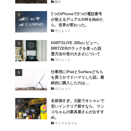
旅行
1つのiPhoneで2つの電話番号
が使えるデュアルSIMを始めた
ら、世界が変わった。
ガジェット
DARTSLIVE 200sレビュー。
BRITZERのラックを使った設
置方法や音の大きさについて
ガジェット
仕事用にiPadとSurfaceどちら
を買うかでドハマりした話。最
終的に購入したのは…
ガジェット
名前強すぎ。大阪でオシャレで
安いインテリア探すなら、ウン
コちゃんの家具屋さんがおすす
め。
ライフスタイル