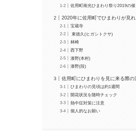
佐用町南光ひまわり祭り2019の
2020年に佐用町でひまわりが見
宝蔵寺
東徳久(ヒガシトクサ)
林崎
西下野
漆野(本村)
漆野(段)
佐用町にひまわりを見に来る際の
ひまわりの見頃は約1週間
開花状況を随時チェック
熱中症対策に注意
個人的なお願い