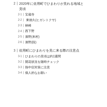
2020年に佐用町でひまわりが見れる地域と
見頃
宝蔵寺
東徳久(ヒガシトクサ)
林崎
西下野
漆野(本村)
漆野(段)
佐用町にひまわりを見に来る際の注意点
ひまわりの見頃は約1週間
開花状況を随時チェック
熱中症対策に注意
個人的なお願い