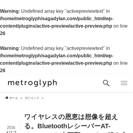
Warning
: Undefined array key "activepreviewtext" in
/home/metroglyph/sagadylan.com/public_html/wp-
content/plugins/active-preview/active-preview.php
on line
26
Warning
: Undefined array key "activepreviewtext" in
/home/metroglyph/sagadylan.com/public_html/wp-
content/plugins/active-preview/active-preview.php
on line
26
ホーム
ガジェット
ワイヤレスの恩恵は想像を超え
る。BluetoothレシーバーAT-
2016