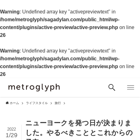
Warning
: Undefined array key "activepreviewtext" in
/home/metroglyph/sagadylan.com/public_html/wp-
content/plugins/active-preview/active-preview.php
on line
26
Warning
: Undefined array key "activepreviewtext" in
/home/metroglyph/sagadylan.com/public_html/wp-
content/plugins/active-preview/active-preview.php
on line
26
ホーム
ライフスタイル
旅行
ニューヨークを発つ日が決まりま
2022
した。やるべきこととこれからの
1/29